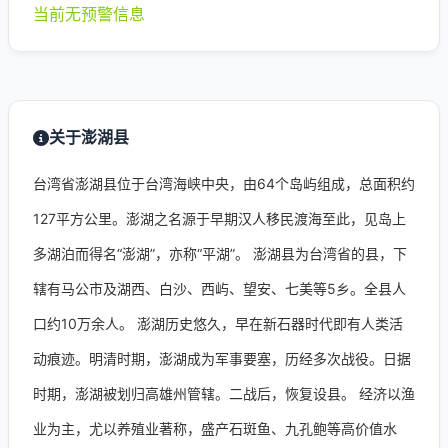
当前无预警信息
关于澎湖县
台湾省澎湖县位于台湾海峡中央，由64个岛屿组成，总面积约
127平方公里。澎湖之名源于早期汉人移民渡海至此，见岛上
多湖泊而得名“澎湖”，亦称“平湖”。 澎湖县为台湾省的县，下
辖有马公市及湖西、白沙、西屿、望安、七美等5乡。全县人
口约10万余人。 澎湖历史悠久，早在新石器时代即有人类活
动痕迹。明清时期，澎湖成为军事要塞，历经多次战役。日据
时期，澎湖被划归高雄州管辖。二战后，恢复设县。 经济以渔
业为主，尤以养殖业著称，盛产石斑鱼、九孔鲍等高价值水