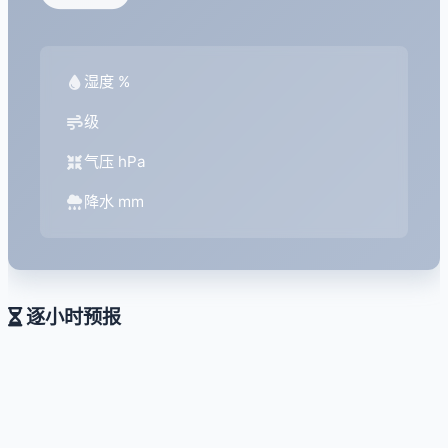
湿度 %
级
气压 hPa
降水 mm
逐小时预报