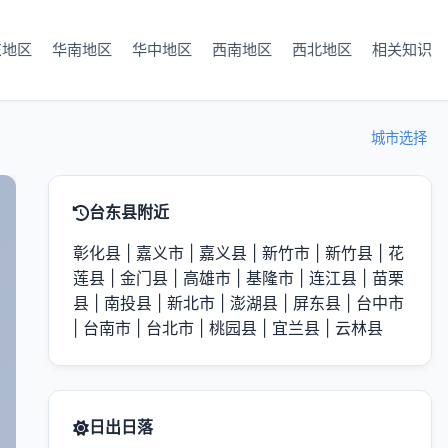
东地区
华南地区
华中地区
西南地区
西北地区
相关知识
城市选择
台东县附近
彰化县
|
嘉义市
|
嘉义县
|
新竹市
|
新竹县
|
花
莲县
|
金门县
|
高雄市
|
基隆市
|
连江县
|
苗栗
县
|
南投县
|
新北市
|
澎湖县
|
屏东县
|
台中市
|
台南市
|
台北市
|
桃园县
|
宜兰县
|
云林县
日出日落