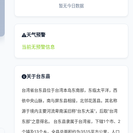
暂无今日数据
天气预警
当前无预警信息
关于台东县
台湾省台东县位于台湾本岛东南部，东临太平洋，西
依中央山脉，南与屏东县相接，北邻花莲县。其名称
源于境内主要河流卑南溪旧称“台东大溪”，后取“台湾
东部”之意得名。 台东县隶属于台湾省，下辖1个市、2
个镇及13个乡。全县总面积约为3515平方公里，人口