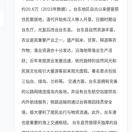
约20.6万（2023年数据）。台东地区自古以来便是原
住民聚居地，清代开始有汉人移入开垦，日据时期设
台东厅，光复后改设台东县。 台东县自然资源丰富，
农业是其重要产业之一，盛产稻米、甘蔗、释迦等农
作物；渔业资源亦十分发达，沿海地带渔业生产活
跃；近年来旅游业发展迅速，依托独特的自然风光和
民族文化吸引大量游客前来观光度假。著名景点包括
三仙台、绿岛、兰屿等。 交通方面，台东县拥有完善
的公路网络连接岛内各地，并设有台东航空站提供岛
内外航线服务；铁路运输则通过台铁南回线贯穿全
境，极大便利了居民出行与物资流通。此外，台东港
也是重要的海上交通枢纽。 台东县凭借得天独厚的自