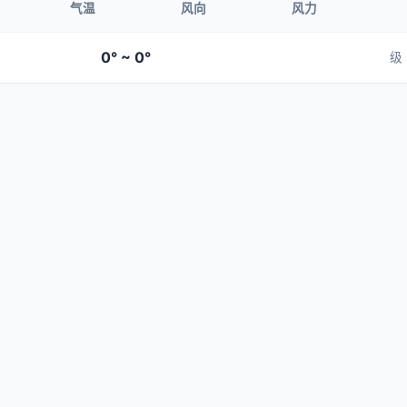
气温
风向
风力
0° ~ 0°
级