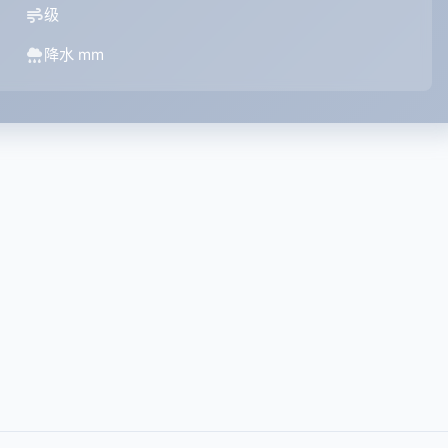
级
降水 mm