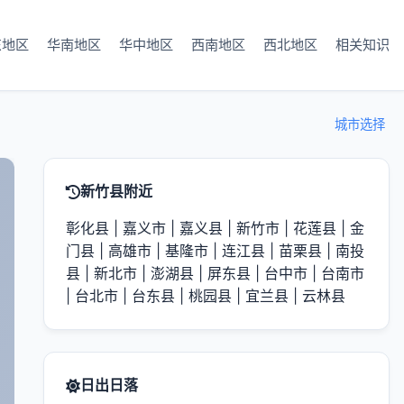
东地区
华南地区
华中地区
西南地区
西北地区
相关知识
城市选择
新竹县附近
彰化县
|
嘉义市
|
嘉义县
|
新竹市
|
花莲县
|
金
门县
|
高雄市
|
基隆市
|
连江县
|
苗栗县
|
南投
县
|
新北市
|
澎湖县
|
屏东县
|
台中市
|
台南市
|
台北市
|
台东县
|
桃园县
|
宜兰县
|
云林县
日出日落