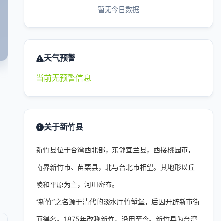
暂无今日数据
天气预警
当前无预警信息
关于新竹县
新竹县位于台湾西北部，东邻宜兰县，西接桃园市，
南界新竹市、苗栗县，北与台北市相望。其地形以丘
陵和平原为主，河川密布。
“新竹”之名源于清代的淡水厅竹堑堡，后因开辟新市街
而得名。1875年改称新竹，沿用至今。新竹县为台湾