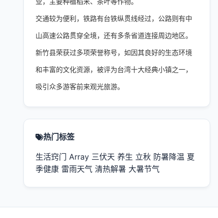
业，主要种植稻米、茶叶等作物。
交通较为便利，铁路有台铁纵贯线经过，公路则有中
山高速公路贯穿全境，还有多条省道连接周边地区。
新竹县荣获过多项荣誉称号，如因其良好的生态环境
和丰富的文化资源，被评为台湾十大经典小镇之一，
吸引众多游客前来观光旅游。
热门标签
生活窍门
Array
三伏天
养生
立秋
防暑降温
夏
季健康
雷雨天气
清热解暑
大暑节气