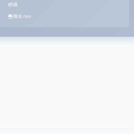
级
降水 mm