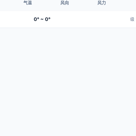
气温
风向
风力
0° ~ 0°
级