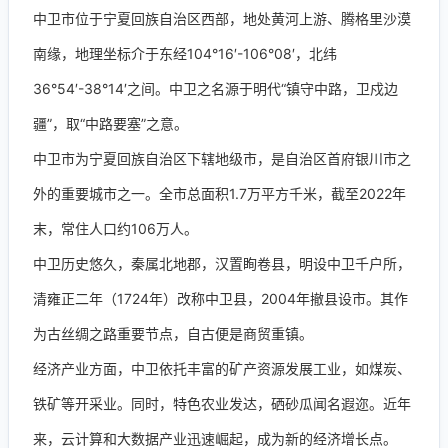
中卫市位于宁夏回族自治区西部，地处黄河上游、腾格里沙漠
南缘，地理坐标介于东经104°16′-106°08′，北纬
36°54′-38°14′之间。中卫之名源于明代“镇守中路，卫戍边
疆”，取“中路要塞”之意。
中卫市为宁夏回族自治区下辖地级市，是自治区首府银川市之
外的重要城市之一。全市总面积1.7万平方千米，截至2022年
末，常住人口约106万人。
中卫历史悠久，秦属北地郡，汉置眴卷县，明设中卫千户所，
清雍正二年（1724年）改称中卫县，2004年撤县设市。其作
为古丝绸之路重要节点，自古便是商贸重镇。
经济产业方面，中卫依托丰富的矿产资源发展工业，如煤炭、
铁矿等开采业。同时，特色农业发达，硒砂瓜闻名遐迩。近年
来，云计算和大数据产业迅速崛起，成为新的经济增长点。