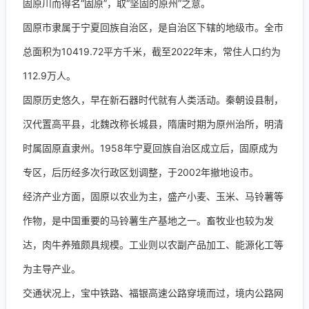
固原川而得名“固原”，取“坚固的原州”之意。
固原市隶属于宁夏回族自治区，是自治区下辖的地级市。全市
总面积为10419.72平方千米，截至2022年末，常住人口约为
112.9万人。
固原历史悠久，早在新石器时代就有人类活动。秦朝设县制，
汉代置高平县，北魏改称长城县，隋唐时期为原州治所，明清
时属固原直隶州。1958年宁夏回族自治区成立后，固原成为
专区，后历经多次行政区划调整，于2002年撤地设市。
经济产业方面，固原以农业为主，盛产小麦、玉米、马铃薯等
作物，是中国重要的马铃薯生产基地之一。畜牧业也较为发
达，肉牛养殖颇具规模。工业则以农副产品加工、能源化工等
为主导产业。
交通状况上，宝中铁路、福银高速公路穿境而过，境内公路网