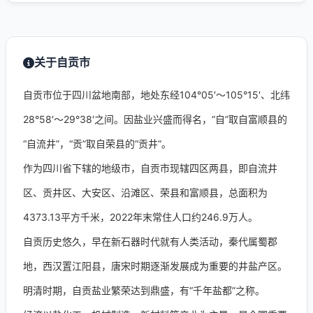
关于自贡市
自贡市位于四川盆地南部，地处东经104°05′～105°15′、北纬
28°58′～29°38′之间。因盐业兴盛而得名，“自”取自富顺县的
“自流井”，“贡”取自荣县的“贡井”。
作为四川省下辖的地级市，自贡市现辖四区两县，即自流井
区、贡井区、大安区、沿滩区、荣县和富顺县，总面积为
4373.13平方千米，2022年末常住人口约246.9万人。
自贡历史悠久，早在新石器时代就有人类活动，秦代属蜀郡
地，西汉置江阳县，唐宋时期逐渐发展成为重要的井盐产区。
明清时期，自贡盐业繁荣达到鼎盛，有“千年盐都”之称。