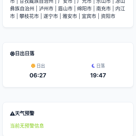
市
|
甘孜藏族自治州
|
广安市
|
广元市
|
乐山市
|
凉山
彝族自治州
|
泸州市
|
眉山市
|
绵阳市
|
南充市
|
内江
市
|
攀枝花市
|
遂宁市
|
雅安市
|
宜宾市
|
资阳市
日出日落
日出
日落
06:27
19:47
天气预警
当前无预警信息