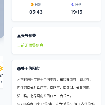
日出
日落
05:43
19:15
天气预警
当前无预警信息
:00
10:00
11:00
18:00
12:00
关于信阳市
8°
30°
32°
32°
32°
河南省信阳市位于中国中部，东接安徽省、湖北省，
-4
3-4
3-4
3-4
3-4
西连河南省驻马店市、南阳市，南邻湖北省黄冈市、
潢川县，北靠河南省周口市、商丘市。
信阳市名称由来于“信”字，意为“诚信”，源于古代的“信