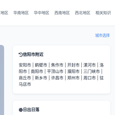
东地区
华南地区
华中地区
西南地区
西北地区
相关知识
城市选择
信阳市附近
安阳市
|
鹤壁市
|
焦作市
|
开封市
|
漯河市
|
洛
阳市
|
南阳市
|
平顶山市
|
濮阳市
|
三门峡市
|
商丘市
|
新乡市
|
许昌市
|
郑州市
|
周口市
|
驻
马店市
日出日落