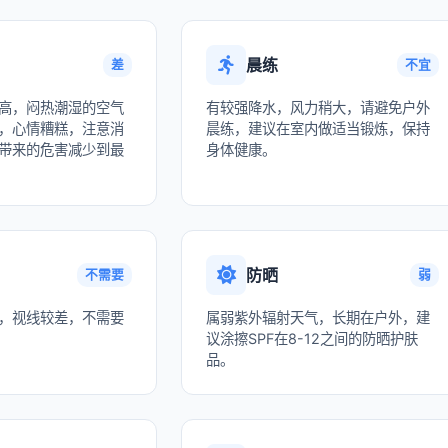
晨练
差
不宜
高，闷热潮湿的空气
有较强降水，风力稍大，请避免户外
，心情糟糕，注意消
晨练，建议在室内做适当锻炼，保持
带来的危害减少到最
身体健康。
防晒
不需要
弱
，视线较差，不需要
属弱紫外辐射天气，长期在户外，建
议涂擦SPF在8-12之间的防晒护肤
品。