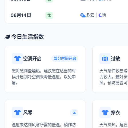
08月14日
多云
|
晴
优
今日生活指数
空调开启
过敏
部分时间开启
您将感到些燥热，建议您在适当的时
天气条件较易诱
候开启制冷空调来降低温度，以免中
力较大，最好穿
暑。
风，预防感冒可
风寒
穿衣
无
温度未达到风寒所需的低温，稍作防
天气炎热，建议