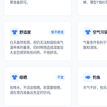
寒准备即可。
裤、薄型T恤衫
舒适度
空气污
较不舒适
白天虽然有雨，但仍无法削弱较高气
气象条件有利于
温带来的暑意，同时降雨造成湿度加
散和清除。
大会您感到有些闷热，不很舒适。
晾晒
钓鱼
不宜
有降水，不适宜晾晒。若需要晾晒，
天气不好，有风
请在室内准备出充足的空间。