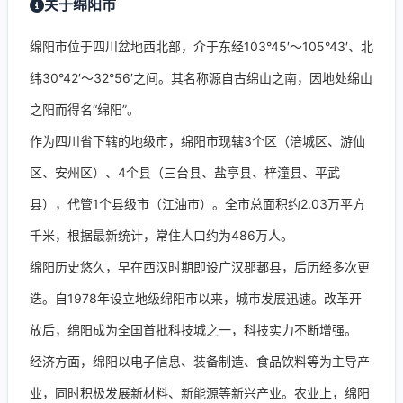
关于绵阳市
绵阳市位于四川盆地西北部，介于东经103°45′～105°43′、北
纬30°42′～32°56′之间。其名称源自古绵山之南，因地处绵山
之阳而得名“绵阳”。
作为四川省下辖的地级市，绵阳市现辖3个区（涪城区、游仙
区、安州区）、4个县（三台县、盐亭县、梓潼县、平武
县），代管1个县级市（江油市）。全市总面积约2.03万平方
千米，根据最新统计，常住人口约为486万人。
绵阳历史悠久，早在西汉时期即设广汉郡郪县，后历经多次更
迭。自1978年设立地级绵阳市以来，城市发展迅速。改革开
放后，绵阳成为全国首批科技城之一，科技实力不断增强。
经济方面，绵阳以电子信息、装备制造、食品饮料等为主导产
业，同时积极发展新材料、新能源等新兴产业。农业上，绵阳