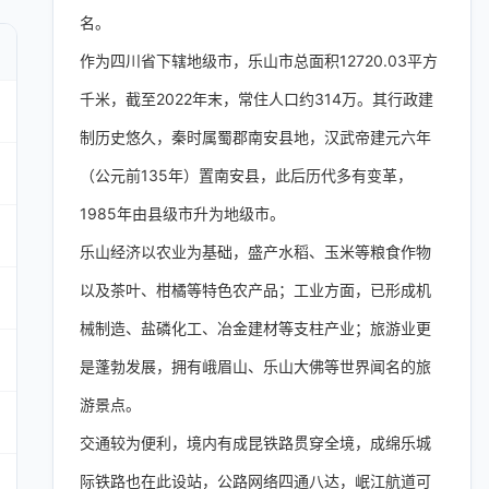
名。
作为四川省下辖地级市，乐山市总面积12720.03平方
千米，截至2022年末，常住人口约314万。其行政建
制历史悠久，秦时属蜀郡南安县地，汉武帝建元六年
（公元前135年）置南安县，此后历代多有变革，
1985年由县级市升为地级市。
乐山经济以农业为基础，盛产水稻、玉米等粮食作物
以及茶叶、柑橘等特色农产品；工业方面，已形成机
械制造、盐磷化工、冶金建材等支柱产业；旅游业更
是蓬勃发展，拥有峨眉山、乐山大佛等世界闻名的旅
游景点。
交通较为便利，境内有成昆铁路贯穿全境，成绵乐城
际铁路也在此设站，公路网络四通八达，岷江航道可