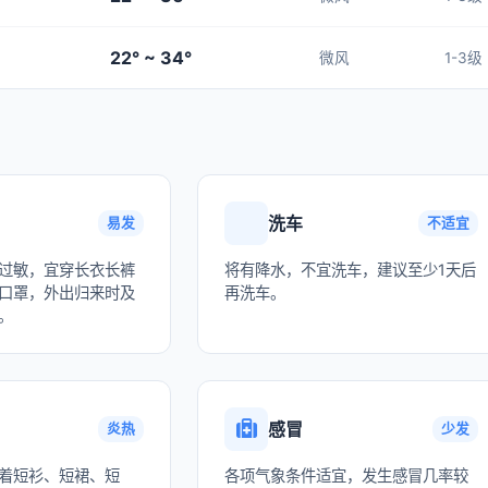
22° ~ 34°
微风
1-3级
洗车
易发
不适宜
过敏，宜穿长衣长裤
将有降水，不宜洗车，建议至少1天后
口罩，外出归来时及
再洗车。
。
感冒
炎热
少发
着短衫、短裙、短
各项气象条件适宜，发生感冒几率较