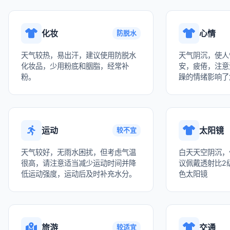
化妆
心情
防脱水
天气较热，易出汗，建议使用防脱水
天气阴沉，使人
化妆品，少用粉底和胭脂，经常补
安，疲倦，注意
粉。
躁的情绪影响了
运动
太阳镜
较不宜
天气较好，无雨水困扰，但考虑气温
白天天空阴沉，
很高，请注意适当减少运动时间并降
议佩戴透射比2级
低运动强度，运动后及时补充水分。
色太阳镜
旅游
交通
较适宜