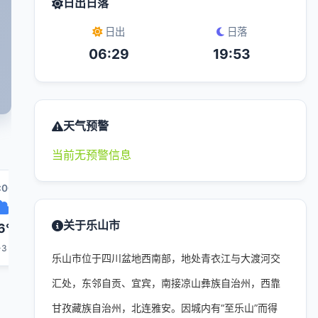
日出日落
日出
日落
06:29
19:53
天气预警
当前无预警信息
:00
10:00
11:00
18:00
12:00
关于乐山市
6°
28°
29°
34°
31°
-3
1-3
1-3
1-3
1-3
乐山市位于四川盆地西南部，地处青衣江与大渡河交
汇处，东邻自贡、宜宾，南接凉山彝族自治州，西靠
甘孜藏族自治州，北连雅安。因城内有“至乐山”而得