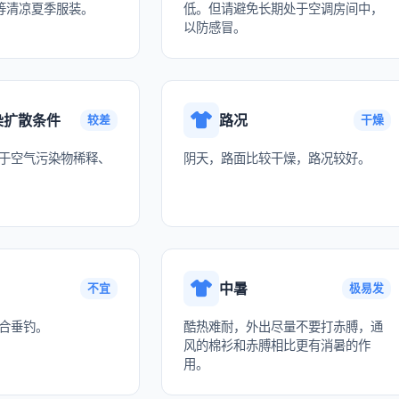
等清凉夏季服装。
低。但请避免长期处于空调房间中，
以防感冒。
染扩散条件
路况
较差
干燥
于空气污染物稀释、
阴天，路面比较干燥，路况较好。
中暑
不宜
极易发
合垂钓。
酷热难耐，外出尽量不要打赤膊，通
风的棉衫和赤膊相比更有消暑的作
用。