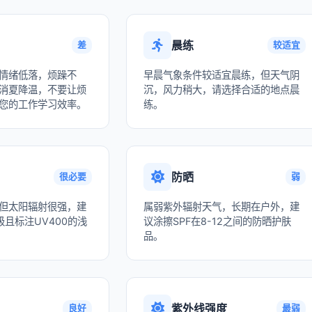
晨练
差
较适宜
情绪低落，烦躁不
早晨气象条件较适宜晨练，但天气阴
消夏降温，不要让烦
沉，风力稍大，请选择合适的地点晨
您的工作学习效率。
练。
防晒
很必要
弱
但太阳辐射很强，建
属弱紫外辐射天气，长期在户外，建
且标注UV400的浅
议涂擦SPF在8-12之间的防晒护肤
品。
紫外线强度
良好
最弱