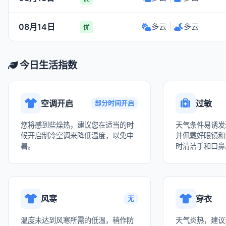
08月14日
多云
|
多云
优
今日生活指数
空调开启
过敏
部分时间开启
您将感到些燥热，建议您在适当的时
天气条件易诱发
候开启制冷空调来降低温度，以免中
并佩戴好眼镜和
暑。
时清洁手和口鼻
风寒
穿衣
无
温度未达到风寒所需的低温，稍作防
天气炎热，建议