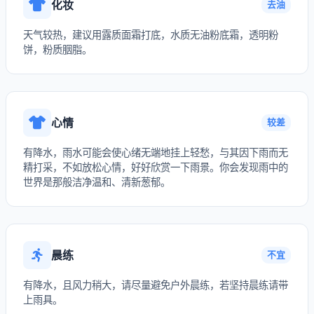
化妆
去油
天气较热，建议用露质面霜打底，水质无油粉底霜，透明粉
饼，粉质胭脂。
心情
较差
有降水，雨水可能会使心绪无端地挂上轻愁，与其因下雨而无
精打采，不如放松心情，好好欣赏一下雨景。你会发现雨中的
世界是那般洁净温和、清新葱郁。
晨练
不宜
有降水，且风力稍大，请尽量避免户外晨练，若坚持晨练请带
上雨具。