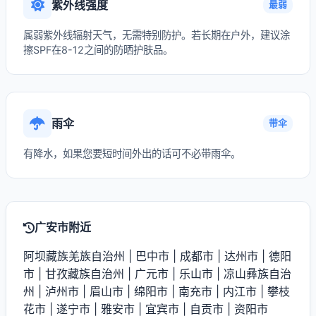
紫外线强度
最弱
属弱紫外线辐射天气，无需特别防护。若长期在户外，建议涂
擦SPF在8-12之间的防晒护肤品。
雨伞
带伞
有降水，如果您要短时间外出的话可不必带雨伞。
广安市附近
阿坝藏族羌族自治州
|
巴中市
|
成都市
|
达州市
|
德阳
市
|
甘孜藏族自治州
|
广元市
|
乐山市
|
凉山彝族自治
州
|
泸州市
|
眉山市
|
绵阳市
|
南充市
|
内江市
|
攀枝
花市
|
遂宁市
|
雅安市
|
宜宾市
|
自贡市
|
资阳市