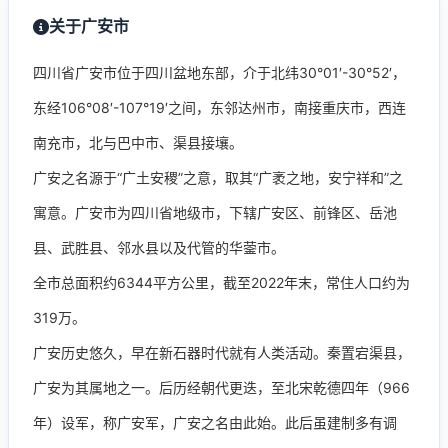
关于广安市
四川省广安市位于四川盆地东部，介于北纬30°01′-30°52′，
东经106°08′-107°19′之间，东邻达州市，南接重庆市，西连
南充市，北与巴中市、渠县接壤。
广安之名源于“广土安稷”之意，取其“广袤之地，安宁祥和”之
寓意。广安市为四川省地级市，下辖广安区、前锋区、岳池
县、武胜县、邻水县以及代管的华蓥市。
全市总面积约6344平方公里，截至2022年末，常住人口约为
319万。
广安历史悠久，早在新石器时代就有人类活动。秦置宕渠县，
广安为其属地之一。后历经朝代更迭，至北宋乾德四年（966
年）设军，称广安军，广安之名由此始。此后虽建制多有调