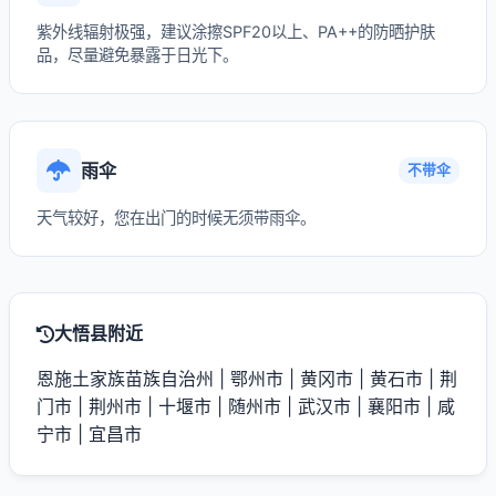
紫外线辐射极强，建议涂擦SPF20以上、PA++的防晒护肤
品，尽量避免暴露于日光下。
雨伞
不带伞
天气较好，您在出门的时候无须带雨伞。
大悟县附近
恩施土家族苗族自治州
|
鄂州市
|
黄冈市
|
黄石市
|
荆
门市
|
荆州市
|
十堰市
|
随州市
|
武汉市
|
襄阳市
|
咸
宁市
|
宜昌市