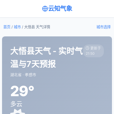
云知气象
首页
/
城市
/
大悟县 天气详情
城市选择
大悟县天气 - 实时气
更新于
21:50
温与7天预报
湖北省 · 孝感市
29°
多云