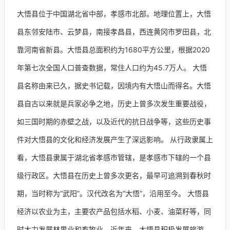
大悟县位于中国湖北省中部，孝感市北部。地理位置上，大悟
县东邻安陆市、云梦县，南接孝昌县，西连黄冈市罗田县，北
靠河南省新县。大悟县总面积约为1680平方公里，根据2020
年第七次全国人口普查数据，常住人口约为45.7万人。 大悟
县名称由来已久，据史书记载，因境内有大悟山而得名。大悟
县自古以来就是兵家必争之地，历史上曾多次发生重要战役，
如三国时期的赤壁之战，以及近代的抗日战争等，这些历史事
件对大悟县的文化和经济发展产生了深远影响。 从行政隶属上
看，大悟县隶属于湖北省孝感市管辖，是孝感市下辖的一个县
级行政区。大悟县在历史上曾多次更名，最早可追溯到春秋时
期，当时称为“武阳”。汉代改名为“大悟”，沿用至今。 大悟县
经济以农业为主，主要农产品包括水稻、小麦、油菜籽等，同
时大力发展林果业和畜牧业。近年来，大悟县积极发展旅游