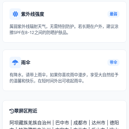
紫外线强度
最弱
属弱紫外线辐射天气，无需特别防护。若长期在户外，建议涂
擦SPF在8-12之间的防晒护肤品。
雨伞
带伞
有降水，请带上雨伞，如果你喜欢雨中漫步，享受大自然给予
的温馨和快乐，在短时间外出可收起雨伞。
翠屏区附近
阿坝藏族羌族自治州
|
巴中市
|
成都市
|
达州市
|
德阳