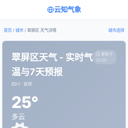
云知气象
首页
/
城市
/
翠屏区 天气详情
城市选择
翠屏区天气 - 实时气
更新于
22:25
温与7天预报
四川 · 宜宾
25°
多云