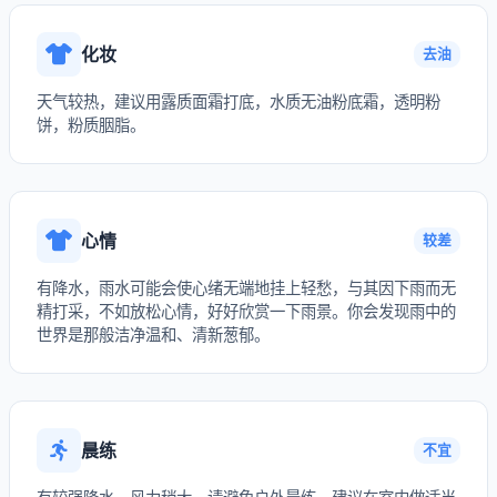
化妆
去油
天气较热，建议用露质面霜打底，水质无油粉底霜，透明粉
饼，粉质胭脂。
心情
较差
有降水，雨水可能会使心绪无端地挂上轻愁，与其因下雨而无
精打采，不如放松心情，好好欣赏一下雨景。你会发现雨中的
世界是那般洁净温和、清新葱郁。
晨练
不宜