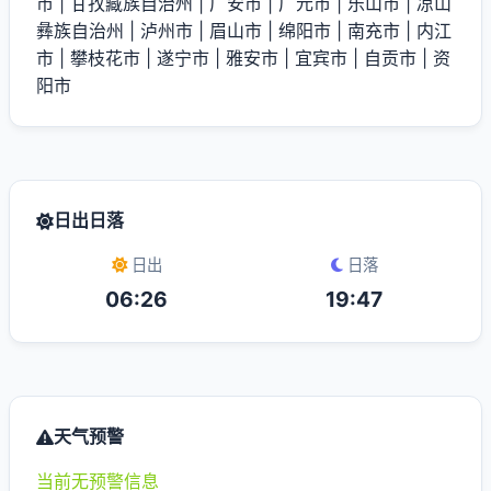
市
|
甘孜藏族自治州
|
广安市
|
广元市
|
乐山市
|
凉山
彝族自治州
|
泸州市
|
眉山市
|
绵阳市
|
南充市
|
内江
市
|
攀枝花市
|
遂宁市
|
雅安市
|
宜宾市
|
自贡市
|
资
阳市
日出日落
日出
日落
06:26
19:47
天气预警
当前无预警信息