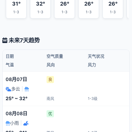
31°
32°
26°
26°
26°
1-3
1-3
1-3
1-3
1-3
未来7天趋势
日期
空气质量
天气状况
气温
风向
风力
08月07日
良
多云
|
25° ~ 32°
南风
1-3级
08月08日
优
小雨
|