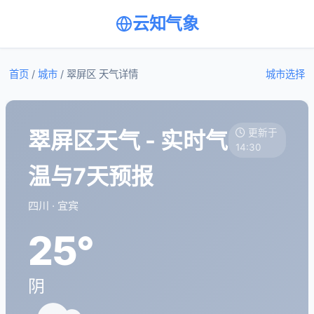
云知气象
首页
/
城市
/
翠屏区 天气详情
城市选择
翠屏区天气 - 实时气
更新于
14:30
温与7天预报
四川 · 宜宾
25°
阴