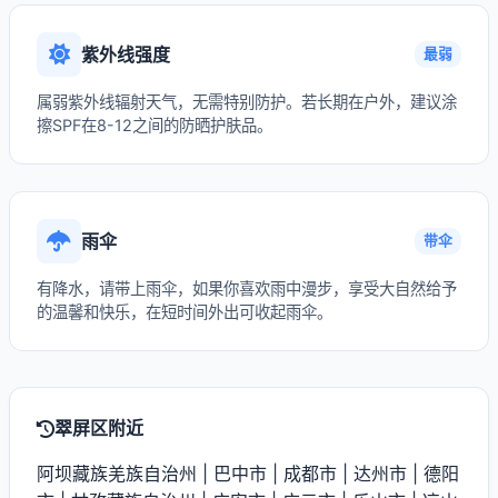
紫外线强度
最弱
属弱紫外线辐射天气，无需特别防护。若长期在户外，建议涂
擦SPF在8-12之间的防晒护肤品。
雨伞
带伞
有降水，请带上雨伞，如果你喜欢雨中漫步，享受大自然给予
的温馨和快乐，在短时间外出可收起雨伞。
翠屏区附近
阿坝藏族羌族自治州
|
巴中市
|
成都市
|
达州市
|
德阳