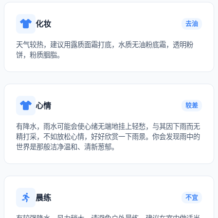
化妆
去油
天气较热，建议用露质面霜打底，水质无油粉底霜，透明粉
饼，粉质胭脂。
心情
较差
有降水，雨水可能会使心绪无端地挂上轻愁，与其因下雨而无
精打采，不如放松心情，好好欣赏一下雨景。你会发现雨中的
世界是那般洁净温和、清新葱郁。
晨练
不宜