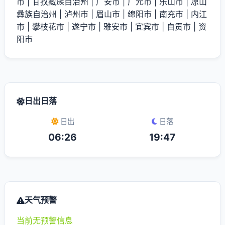
市
|
甘孜藏族自治州
|
广安市
|
广元市
|
乐山市
|
凉山
彝族自治州
|
泸州市
|
眉山市
|
绵阳市
|
南充市
|
内江
市
|
攀枝花市
|
遂宁市
|
雅安市
|
宜宾市
|
自贡市
|
资
阳市
日出日落
日出
日落
06:26
19:47
天气预警
当前无预警信息