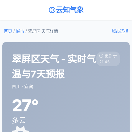
云知气象
首页
/
城市
/
翠屏区 天气详情
城市选择
翠屏区天气 - 实时气
更新于
21:45
温与7天预报
四川 · 宜宾
27°
多云