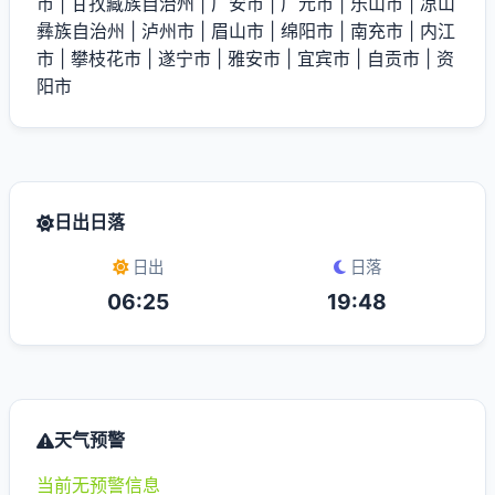
市
|
甘孜藏族自治州
|
广安市
|
广元市
|
乐山市
|
凉山
彝族自治州
|
泸州市
|
眉山市
|
绵阳市
|
南充市
|
内江
市
|
攀枝花市
|
遂宁市
|
雅安市
|
宜宾市
|
自贡市
|
资
阳市
日出日落
日出
日落
06:25
19:48
天气预警
当前无预警信息