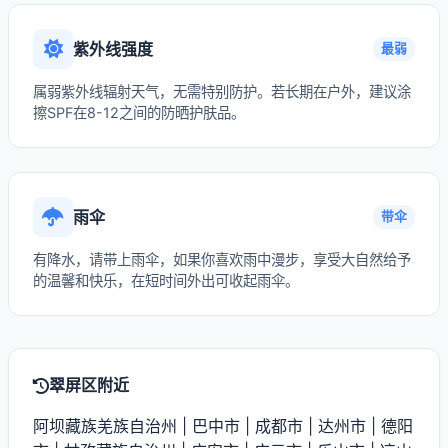
紫外线强度
最弱
属弱紫外线辐射天气，无需特别防护。若长期在户外，建议涂
擦SPF在8-12之间的防晒护肤品。
雨伞
带伞
有降水，请带上雨伞，如果你喜欢雨中漫步，享受大自然给予
的温馨和快乐，在短时间外出可收起雨伞。
翠屏区附近
阿坝藏族羌族自治州
|
巴中市
|
成都市
|
达州市
|
德阳