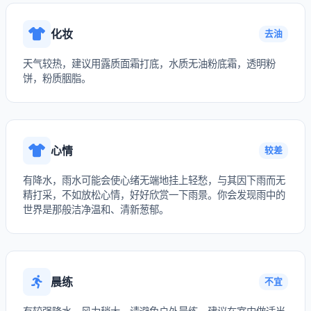
化妆
去油
天气较热，建议用露质面霜打底，水质无油粉底霜，透明粉
饼，粉质胭脂。
心情
较差
有降水，雨水可能会使心绪无端地挂上轻愁，与其因下雨而无
精打采，不如放松心情，好好欣赏一下雨景。你会发现雨中的
世界是那般洁净温和、清新葱郁。
晨练
不宜