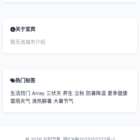
关于宜宾
暂无该城市介绍
热门标签
生活窍门
Array
三伏天
养生
立秋
防暑降温
夏季健康
雷雨天气
清热解暑
大暑节气
© 2026 云知气象.
鄂ICP备2025102272号-1