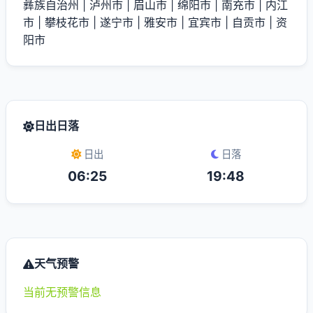
彝族自治州
|
泸州市
|
眉山市
|
绵阳市
|
南充市
|
内江
市
|
攀枝花市
|
遂宁市
|
雅安市
|
宜宾市
|
自贡市
|
资
阳市
日出日落
日出
日落
06:25
19:48
天气预警
当前无预警信息