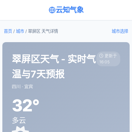
云知气象
首页
/
城市
/
翠屏区 天气详情
城市选择
翠屏区天气 - 实时气
更新于
16:05
温与7天预报
四川 · 宜宾
32°
多云