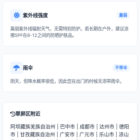
紫外线强度
最弱
属弱紫外线辐射天气，无需特别防护。若长期在户外，建议涂
擦SPF在8-12之间的防晒护肤品。
雨伞
不带伞
阴天，但降水概率很低，因此您在出门的时候无须带雨伞。
翠屏区附近
阿坝藏族羌族自治州
|
巴中市
|
成都市
|
达州市
|
德阳
市
|
甘孜藏族自治州
|
广安市
|
广元市
|
乐山市
|
凉山